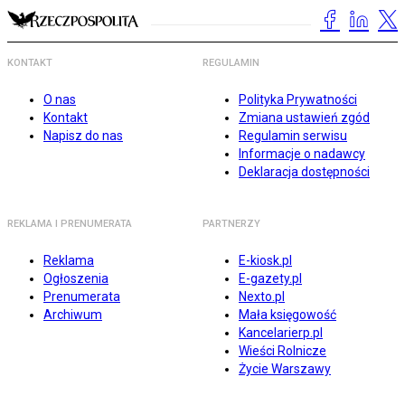
KONTAKT
REGULAMIN
O nas
Polityka Prywatności
Kontakt
Zmiana ustawień zgód
Napisz do nas
Regulamin serwisu
Informacje o nadawcy
Deklaracja dostępności
REKLAMA I PRENUMERATA
PARTNERZY
Reklama
E-kiosk.pl
Ogłoszenia
E-gazety.pl
Prenumerata
Nexto.pl
Archiwum
Mała księgowość
Kancelarierp.pl
Wieści Rolnicze
Życie Warszawy