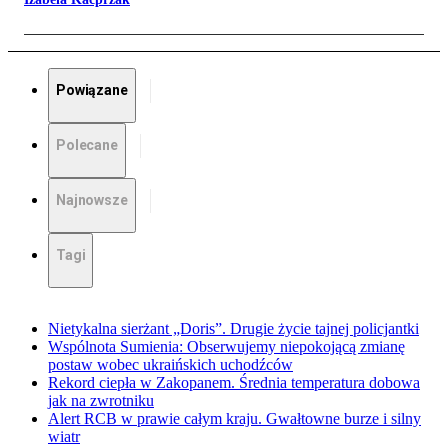
Powiązane
Polecane
Najnowsze
Tagi
Nietykalna sierżant „Doris”. Drugie życie tajnej policjantki
Wspólnota Sumienia: Obserwujemy niepokojącą zmianę
postaw wobec ukraińskich uchodźców
Rekord ciepła w Zakopanem. Średnia temperatura dobowa
jak na zwrotniku
Alert RCB w prawie całym kraju. Gwałtowne burze i silny
wiatr