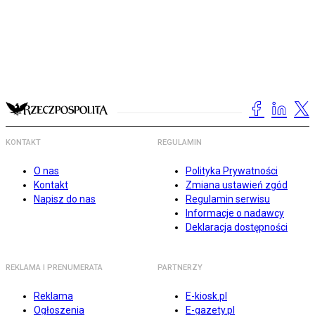
KONTAKT
REGULAMIN
O nas
Polityka Prywatności
Kontakt
Zmiana ustawień zgód
Napisz do nas
Regulamin serwisu
Informacje o nadawcy
Deklaracja dostępności
REKLAMA I PRENUMERATA
PARTNERZY
Reklama
E-kiosk.pl
Ogłoszenia
E-gazety.pl