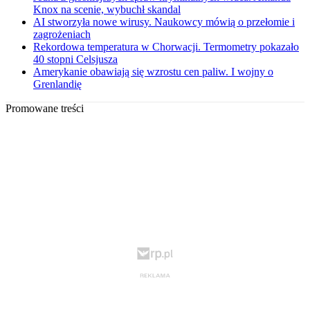
Knox na scenie, wybuchł skandal
AI stworzyła nowe wirusy. Naukowcy mówią o przełomie i
zagrożeniach
Rekordowa temperatura w Chorwacji. Termometry pokazało
40 stopni Celsjusza
Amerykanie obawiają się wzrostu cen paliw. I wojny o
Grenlandię
Promowane treści