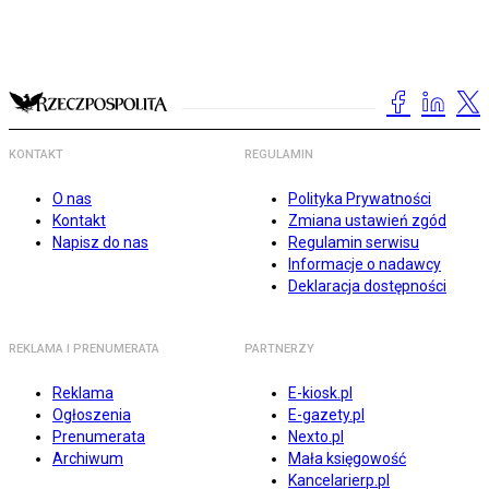
KONTAKT
REGULAMIN
O nas
Polityka Prywatności
Kontakt
Zmiana ustawień zgód
Napisz do nas
Regulamin serwisu
Informacje o nadawcy
Deklaracja dostępności
REKLAMA I PRENUMERATA
PARTNERZY
Reklama
E-kiosk.pl
Ogłoszenia
E-gazety.pl
Prenumerata
Nexto.pl
Archiwum
Mała księgowość
Kancelarierp.pl