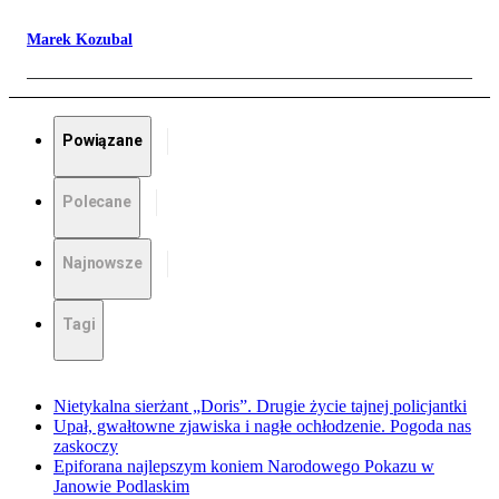
Marek Kozubal
Powiązane
Polecane
Najnowsze
Tagi
Nietykalna sierżant „Doris”. Drugie życie tajnej policjantki
Upał, gwałtowne zjawiska i nagłe ochłodzenie. Pogoda nas
zaskoczy
Epiforana najlepszym koniem Narodowego Pokazu w
Janowie Podlaskim