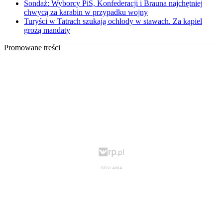
Sondaż: Wyborcy PiS, Konfederacji i Brauna najchętniej
chwycą za karabin w przypadku wojny
Turyści w Tatrach szukają ochłody w stawach. Za kąpiel
grożą mandaty
Promowane treści