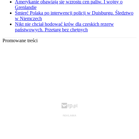
Amerykanie obawiają się wzrostu cen paliw. I wojny o
Grenlandię
Śmierć Polaka po interwencji policji w Duisburgu. Śledztwo
w Niemczech
Nikt nie chciał hodować krów dla czeskich rezerw
państwowych. Przetarg bez chętnych
Promowane treści