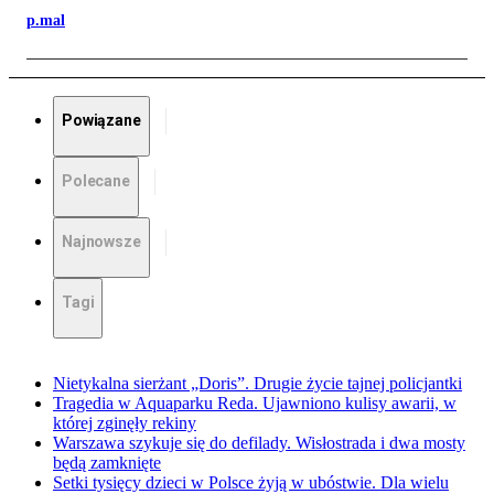
p.mal
Powiązane
Polecane
Najnowsze
Tagi
Nietykalna sierżant „Doris”. Drugie życie tajnej policjantki
Tragedia w Aquaparku Reda. Ujawniono kulisy awarii, w
której zginęły rekiny
Warszawa szykuje się do defilady. Wisłostrada i dwa mosty
będą zamknięte
Setki tysięcy dzieci w Polsce żyją w ubóstwie. Dla wielu