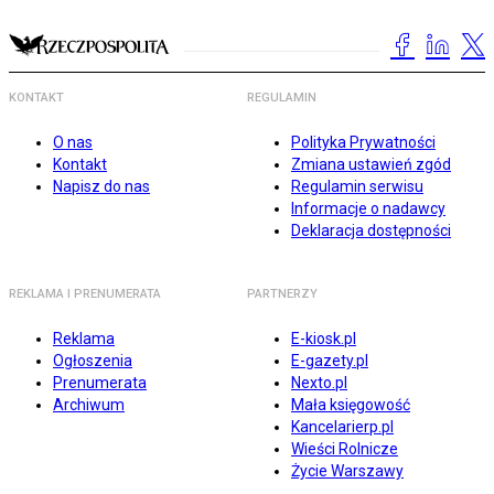
KONTAKT
REGULAMIN
O nas
Polityka Prywatności
Kontakt
Zmiana ustawień zgód
Napisz do nas
Regulamin serwisu
Informacje o nadawcy
Deklaracja dostępności
REKLAMA I PRENUMERATA
PARTNERZY
Reklama
E-kiosk.pl
Ogłoszenia
E-gazety.pl
Prenumerata
Nexto.pl
Archiwum
Mała księgowość
Kancelarierp.pl
Wieści Rolnicze
Życie Warszawy