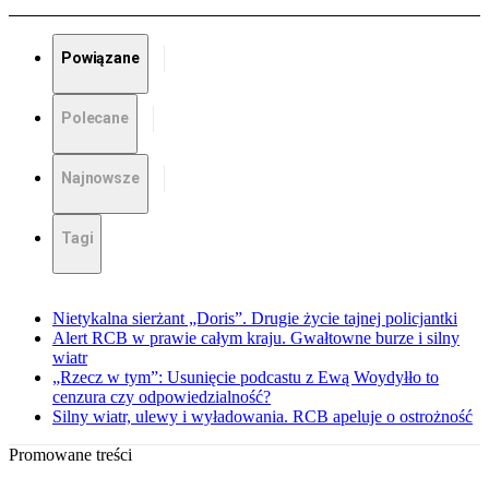
Powiązane
Polecane
Najnowsze
Tagi
Nietykalna sierżant „Doris”. Drugie życie tajnej policjantki
Alert RCB w prawie całym kraju. Gwałtowne burze i silny
wiatr
„Rzecz w tym”: Usunięcie podcastu z Ewą Woydyłło to
cenzura czy odpowiedzialność?
Silny wiatr, ulewy i wyładowania. RCB apeluje o ostrożność
Promowane treści