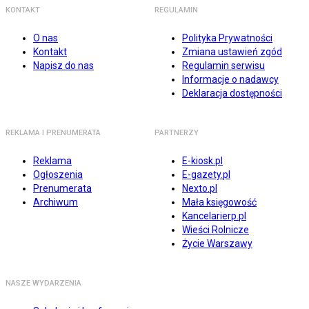
KONTAKT
REGULAMIN
O nas
Polityka Prywatności
Kontakt
Zmiana ustawień zgód
Napisz do nas
Regulamin serwisu
Informacje o nadawcy
Deklaracja dostępności
REKLAMA I PRENUMERATA
PARTNERZY
Reklama
E-kiosk.pl
Ogłoszenia
E-gazety.pl
Prenumerata
Nexto.pl
Archiwum
Mała księgowość
Kancelarierp.pl
Wieści Rolnicze
Życie Warszawy
NASZE WYDARZENIA