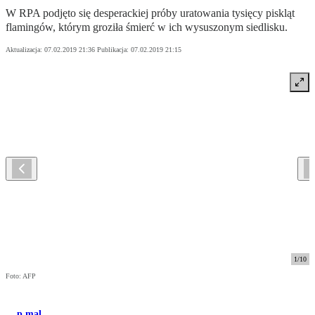
W RPA podjęto się desperackiej próby uratowania tysięcy piskląt
flamingów, którym groziła śmierć w ich wysuszonym siedlisku.
Aktualizacja:
07.02.2019 21:36
Publikacja:
07.02.2019 21:15
1
/
10
Foto: AFP
p.mal