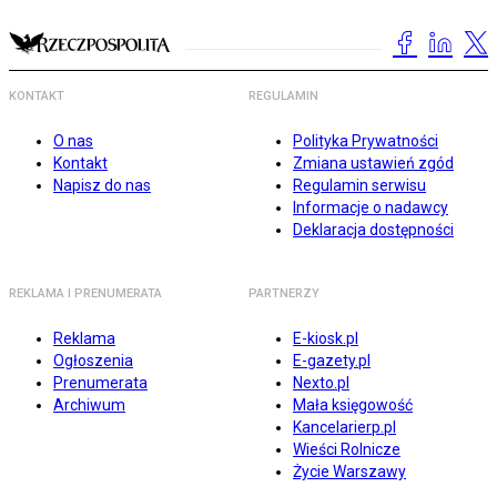
KONTAKT
REGULAMIN
O nas
Polityka Prywatności
Kontakt
Zmiana ustawień zgód
Napisz do nas
Regulamin serwisu
Informacje o nadawcy
Deklaracja dostępności
REKLAMA I PRENUMERATA
PARTNERZY
Reklama
E-kiosk.pl
Ogłoszenia
E-gazety.pl
Prenumerata
Nexto.pl
Archiwum
Mała księgowość
Kancelarierp.pl
Wieści Rolnicze
Życie Warszawy