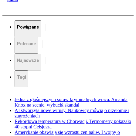
Powiązane
Polecane
Najnowsze
Tagi
Jedna z głośniejszych spraw kryminalnych wraca. Amanda
Knox na scenie, wybuchł skandal
AI stworzyła nowe wirusy. Naukowcy mówią o przełomie i
zagrożeniach
Rekordowa temperatura w Chorwacji. Termometry pokazało
40 stopni Celsjusza
Amerykanie obawiają się wzrostu cen paliw. I wojny o