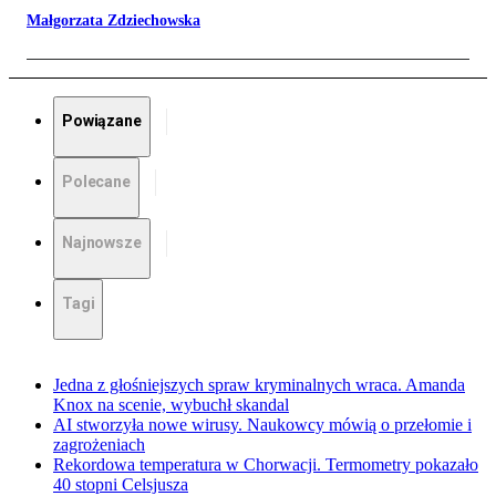
Małgorzata Zdziechowska
Powiązane
Polecane
Najnowsze
Tagi
Jedna z głośniejszych spraw kryminalnych wraca. Amanda
Knox na scenie, wybuchł skandal
AI stworzyła nowe wirusy. Naukowcy mówią o przełomie i
zagrożeniach
Rekordowa temperatura w Chorwacji. Termometry pokazało
40 stopni Celsjusza