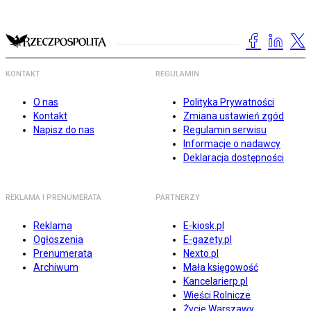
KONTAKT
REGULAMIN
O nas
Polityka Prywatności
Kontakt
Zmiana ustawień zgód
Napisz do nas
Regulamin serwisu
Informacje o nadawcy
Deklaracja dostępności
REKLAMA I PRENUMERATA
PARTNERZY
Reklama
E-kiosk.pl
Ogłoszenia
E-gazety.pl
Prenumerata
Nexto.pl
Archiwum
Mała księgowość
Kancelarierp.pl
Wieści Rolnicze
Życie Warszawy