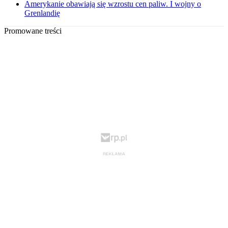
Amerykanie obawiają się wzrostu cen paliw. I wojny o
Grenlandię
Promowane treści