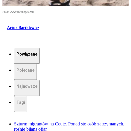
Foto: www.freeimages.com
Artur Bartkiewicz
Powiązane
Polecane
Najnowsze
Tagi
Szturm migrantów na Ceutę. Ponad sto osób zatrzymanych,
rośnie bilans ofiar