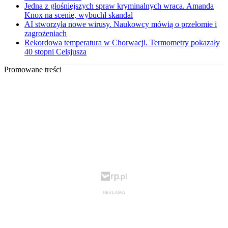
Jedna z głośniejszych spraw kryminalnych wraca. Amanda
Knox na scenie, wybuchł skandal
AI stworzyła nowe wirusy. Naukowcy mówią o przełomie i
zagrożeniach
Rekordowa temperatura w Chorwacji. Termometry pokazały
40 stopni Celsjusza
Promowane treści