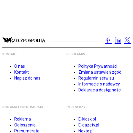
KONTAKT
REGULAMIN
O nas
Polityka Prywatności
Kontakt
Zmiana ustawień zgód
Napisz do nas
Regulamin serwisu
Informacje o nadawcy
Deklaracja dostępności
REKLAMA I PRENUMERATA
PARTNERZY
Reklama
E-kiosk.pl
Ogłoszenia
E-gazety.pl
Prenumerata
Nexto.pl