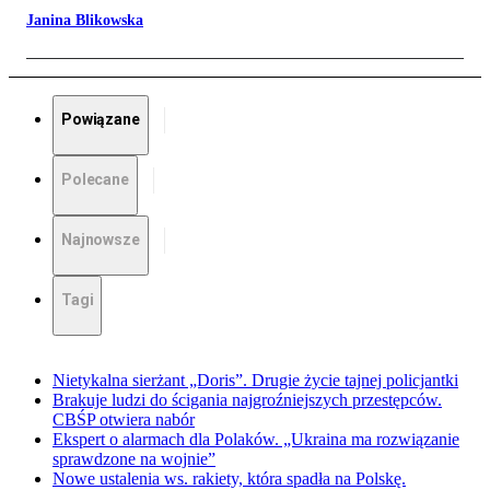
Janina Blikowska
Powiązane
Polecane
Najnowsze
Tagi
Nietykalna sierżant „Doris”. Drugie życie tajnej policjantki
Brakuje ludzi do ścigania najgroźniejszych przestępców.
CBŚP otwiera nabór
Ekspert o alarmach dla Polaków. „Ukraina ma rozwiązanie
sprawdzone na wojnie”
Nowe ustalenia ws. rakiety, która spadła na Polskę.