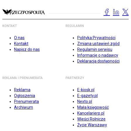
KONTAKT
REGULAMIN
O nas
Polityka Prywatności
Kontakt
Zmiana ustawień zgód
Napisz do nas
Regulamin serwisu
Informacje o nadawcy
Deklaracja dostępności
REKLAMA I PRENUMERATA
PARTNERZY
Reklama
E-kiosk.pl
Ogłoszenia
E-gazety.pl
Prenumerata
Nexto.pl
Archiwum
Mała księgowość
Kancelarierp.pl
Wieści Rolnicze
Życie Warszawy