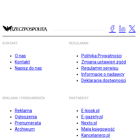
KONTAKT
REGULAMIN
O nas
Polityka Prywatności
Kontakt
Zmiana ustawień zgód
Napisz do nas
Regulamin serwisu
Informacje o nadawcy
Deklaracja dostępności
REKLAMA I PRENUMERATA
PARTNERZY
Reklama
E-kiosk.pl
Ogłoszenia
E-gazety.pl
Prenumerata
Nexto.pl
Archiwum
Mała księgowość
Kancelarierp.pl