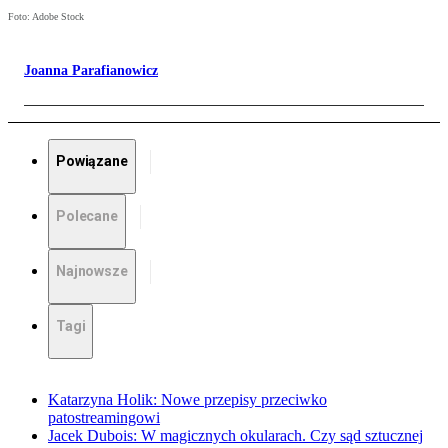
Foto: Adobe Stock
Joanna Parafianowicz
Powiązane
Polecane
Najnowsze
Tagi
Katarzyna Holik: Nowe przepisy przeciwko
patostreamingowi
Jacek Dubois: W magicznych okularach. Czy sąd sztucznej