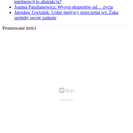
inteligencji to abstrakcja?
Joanna Parafianowicz: Wysyp ekspertów od… życia
Jarosław Gwizdak: Ustne motywy orzeczenia ws. Żaka
spełniły swoje zadanie
Promowane treści