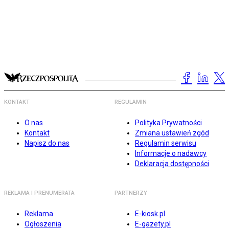
KONTAKT
REGULAMIN
O nas
Polityka Prywatności
Kontakt
Zmiana ustawień zgód
Napisz do nas
Regulamin serwisu
Informacje o nadawcy
Deklaracja dostępności
REKLAMA I PRENUMERATA
PARTNERZY
Reklama
E-kiosk.pl
Ogłoszenia
E-gazety.pl