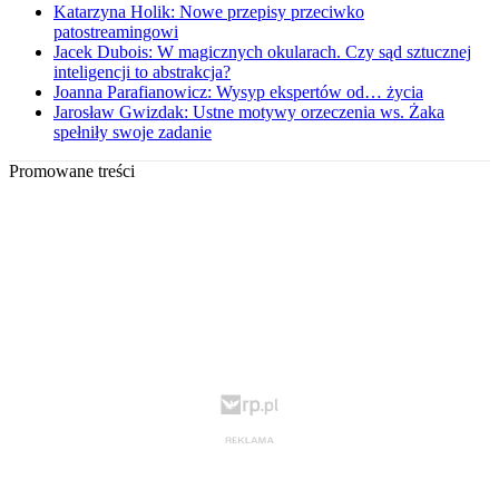
Katarzyna Holik: Nowe przepisy przeciwko
patostreamingowi
Jacek Dubois: W magicznych okularach. Czy sąd sztucznej
inteligencji to abstrakcja?
Joanna Parafianowicz: Wysyp ekspertów od… życia
Jarosław Gwizdak: Ustne motywy orzeczenia ws. Żaka
spełniły swoje zadanie
Promowane treści