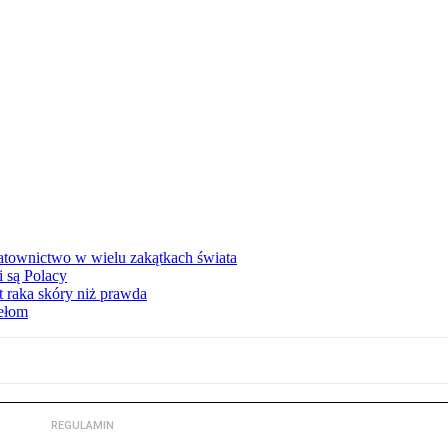
atownictwo w wielu zakątkach świata
i są Polacy
 raka skóry niż prawda
ełom
REGULAMIN