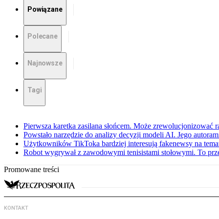
Powiązane
Polecane
Najnowsze
Tagi
Pierwsza karetka zasilana słońcem. Może zrewolucjonizować r
Powstało narzędzie do analizy decyzji modeli AI. Jego autoram
Użytkowników TikToka bardziej interesują fakenewsy na temat
Robot wygrywał z zawodowymi tenisistami stołowymi. To prz
Promowane treści
KONTAKT