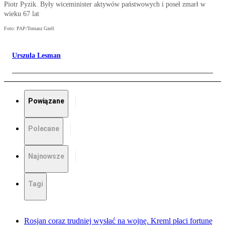
Piotr Pyzik. Były wiceminister aktywów państwowych i poseł zmarł w
wieku 67 lat
Foto: PAP/Tomasz Gzell
Urszula Lesman
Powiązane
Polecane
Najnowsze
Tagi
Rosjan coraz trudniej wysłać na wojnę. Kreml płaci fortunę