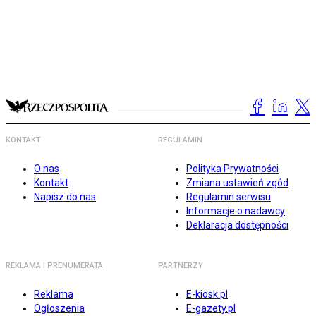
KONTAKT
REGULAMIN
O nas
Polityka Prywatności
Kontakt
Zmiana ustawień zgód
Napisz do nas
Regulamin serwisu
Informacje o nadawcy
Deklaracja dostępności
REKLAMA I PRENUMERATA
PARTNERZY
Reklama
E-kiosk.pl
Ogłoszenia
E-gazety.pl