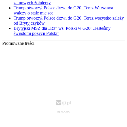
za nowych żołnierzy
Trump otworzył Polsce drzwi do G20. Teraz Warszawa
walczy o stałe miejsce
Trump otworzył Polsce drzwi do G20. Teraz wszystko zależy
od Brytyjczyków
Brytyjski MSZ dla „Rz” ws. Polski w G20: „Jesteśmy
świadomi pozycji Polski”
Promowane treści