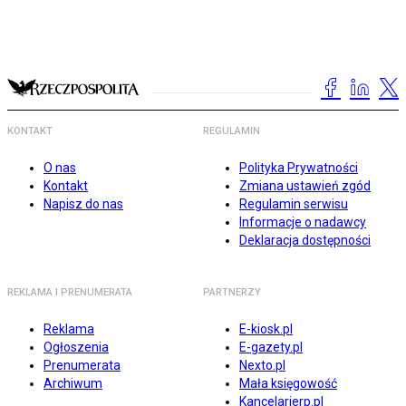
KONTAKT
REGULAMIN
O nas
Polityka Prywatności
Kontakt
Zmiana ustawień zgód
Napisz do nas
Regulamin serwisu
Informacje o nadawcy
Deklaracja dostępności
REKLAMA I PRENUMERATA
PARTNERZY
Reklama
E-kiosk.pl
Ogłoszenia
E-gazety.pl
Prenumerata
Nexto.pl
Archiwum
Mała księgowość
Kancelarierp.pl