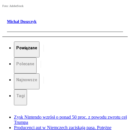
Foto: AdobeStock
Michał Duszczyk
Powiązane
Polecane
Najnowsze
Tagi
Zysk Nintendo wzrósł o ponad 50 proc. z powodu zwrotu ceł
Trumpa
Producenci aut w Niemczech zaciskają pasa. Potężne