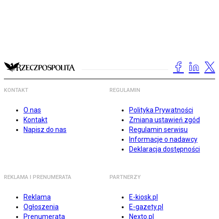
KONTAKT
REGULAMIN
O nas
Polityka Prywatności
Kontakt
Zmiana ustawień zgód
Napisz do nas
Regulamin serwisu
Informacje o nadawcy
Deklaracja dostępności
REKLAMA I PRENUMERATA
PARTNERZY
Reklama
E-kiosk.pl
Ogłoszenia
E-gazety.pl
Prenumerata
Nexto.pl