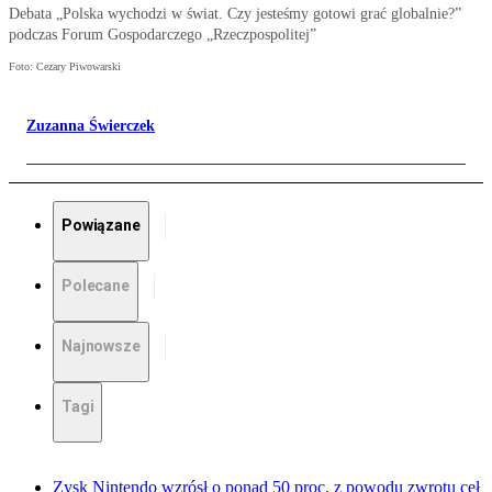
Debata „Polska wychodzi w świat. Czy jesteśmy gotowi grać globalnie?”
podczas Forum Gospodarczego „Rzeczpospolitej”
Foto: Cezary Piwowarski
Zuzanna Świerczek
Powiązane
Polecane
Najnowsze
Tagi
Zysk Nintendo wzrósł o ponad 50 proc. z powodu zwrotu ceł