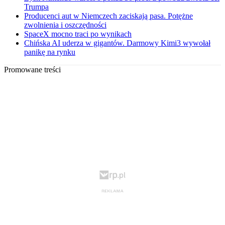
Trumpa
Producenci aut w Niemczech zaciskają pasa. Potężne
zwolnienia i oszczędności
SpaceX mocno traci po wynikach
Chińska AI uderza w gigantów. Darmowy Kimi3 wywołał
panikę na rynku
Promowane treści