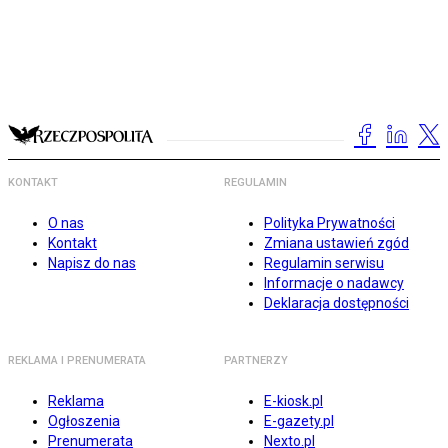
KONTAKT
REGULAMIN
O nas
Polityka Prywatności
Kontakt
Zmiana ustawień zgód
Napisz do nas
Regulamin serwisu
Informacje o nadawcy
Deklaracja dostępności
REKLAMA I PRENUMERATA
PARTNERZY
Reklama
E-kiosk.pl
Ogłoszenia
E-gazety.pl
Prenumerata
Nexto.pl