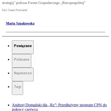
strategią” podczas Forum Gospodarczego „Rzeczpospolitej”
Foto: Cezary Piwowarski
Maria Szpakowska
Powiązane
Polecane
Najnowsze
Tagi
Andrzej Domański dla „Rz”: Przedłużymy program CPN do
połowy czerwca