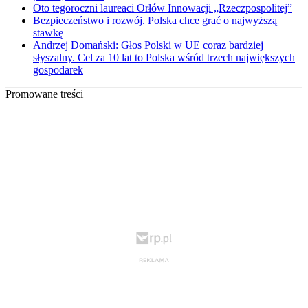
Oto tegoroczni laureaci Orłów Innowacji „Rzeczpospolitej”
Bezpieczeństwo i rozwój. Polska chce grać o najwyższą
stawkę
Andrzej Domański: Głos Polski w UE coraz bardziej
słyszalny. Cel za 10 lat to Polska wśród trzech największych
gospodarek
Promowane treści