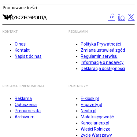
Promowane treści
KONTAKT
REGULAMIN
O nas
Polityka Prywatności
Kontakt
Zmiana ustawień zgód
Napisz do nas
Regulamin serwisu
Informacje o nadawcy
Deklaracja dostępności
REKLAMA I PRENUMERATA
PARTNERZY
Reklama
E-kiosk.pl
Ogłoszenia
E-gazety.pl
Prenumerata
Nexto.pl
Archiwum
Mała księgowość
Kancelarierp.pl
Wieści Rolnicze
Życie Warszawy