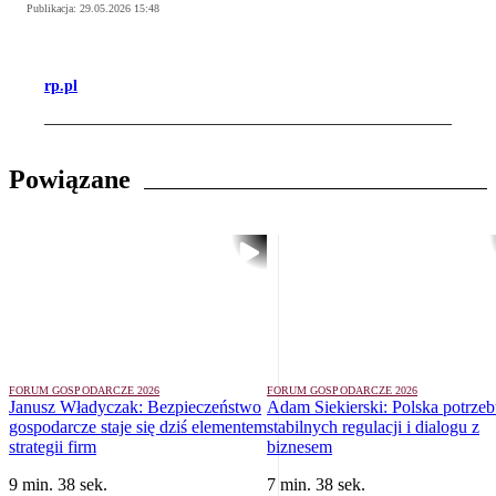
Publikacja:
29.05.2026 15:48
rp.pl
Powiązane
FORUM GOSPODARCZE 2026
FORUM GOSPODARCZE 2026
Janusz Władyczak: Bezpieczeństwo
Adam Siekierski: Polska potrzeb
gospodarcze staje się dziś elementem
stabilnych regulacji i dialogu z
strategii firm
biznesem
9 min. 38 sek.
7 min. 38 sek.