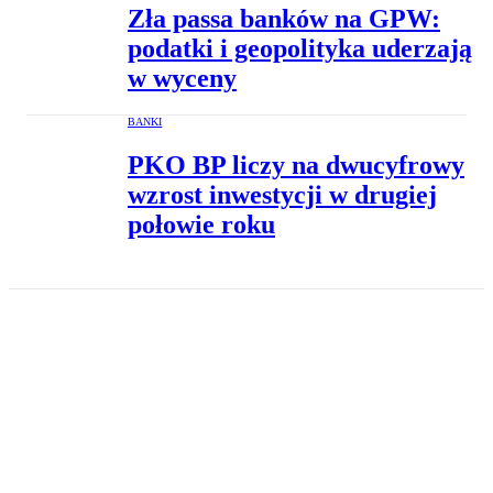
Zła passa banków na GPW:
podatki i geopolityka uderzają
w wyceny
BANKI
PKO BP liczy na dwucyfrowy
wzrost inwestycji w drugiej
połowie roku