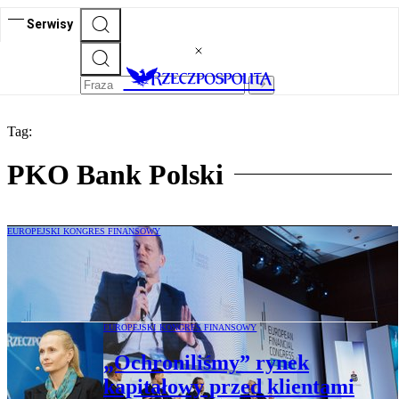
Serwisy
Tag:
PKO Bank Polski
EUROPEJSKI KONGRES FINANSOWY
Bank, platforma i sklep walczą o jedną
codzienność
EUROPEJSKI KONGRES FINANSOWY
„Ochroniliśmy” rynek
kapitałowy przed klientami