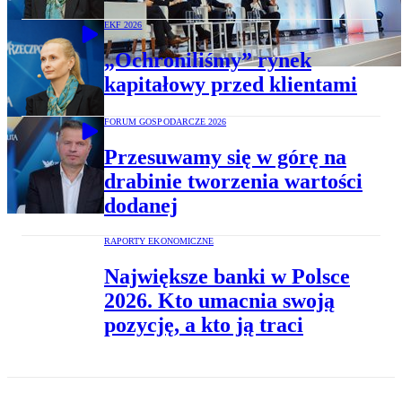
EKF 2026
„Ochroniliśmy” rynek
kapitałowy przed klientami
FORUM GOSPODARCZE 2026
Przesuwamy się w górę na
drabinie tworzenia wartości
dodanej
RAPORTY EKONOMICZNE
Największe banki w Polsce
2026. Kto umacnia swoją
pozycję, a kto ją traci