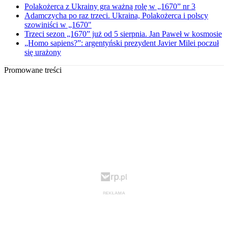
Polakożerca z Ukrainy gra ważną rolę w „1670” nr 3
Adamczycha po raz trzeci. Ukraina, Polakożerca i polscy
szowiniści w „1670"
Trzeci sezon „1670” już od 5 sierpnia. Jan Paweł w kosmosie
„Homo sapiens?”: argentyński prezydent Javier Milei poczuł
się urażony
Promowane treści