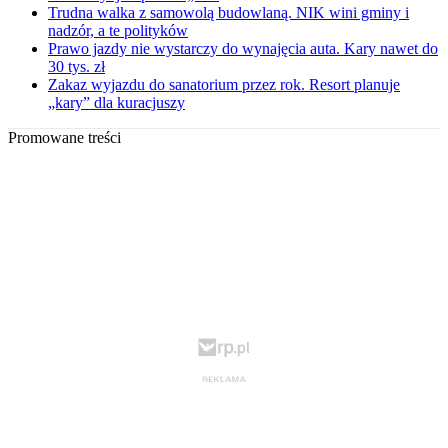
Trudna walka z samowolą budowlaną. NIK wini gminy i
nadzór, a te polityków
Prawo jazdy nie wystarczy do wynajęcia auta. Kary nawet do
30 tys. zł
Zakaz wyjazdu do sanatorium przez rok. Resort planuje
„kary” dla kuracjuszy
Promowane treści