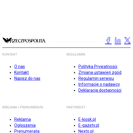
KONTAKT
REGULAMIN
O nas
Polityka Prywatności
Kontakt
Zmiana ustawień zgód
Napisz do nas
Regulamin serwisu
Informacje o nadawcy
Deklaracja dostępności
REKLAMA I PRENUMERATA
PARTNERZY
Reklama
E-kiosk.pl
Ogłoszenia
E-gazety.pl
Prenumerata
Nexto.pl