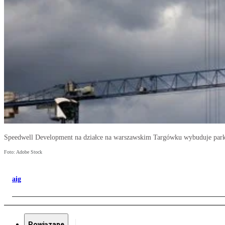
Speedwell Development na działce na warszawskim Targówku wybuduje par
Foto: Adobe Stock
aig
Powiązane