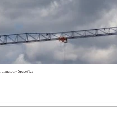
k biznesowy SpacePlus