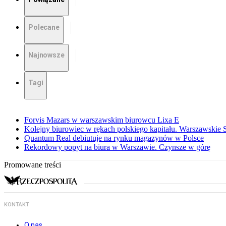
Polecane
Najnowsze
Tagi
Forvis Mazars w warszawskim biurowcu Lixa E
Kolejny biurowiec w rękach polskiego kapitału. Warszawskie 
Quantum Real debiutuje na rynku magazynów w Polsce
Rekordowy popyt na biura w Warszawie. Czynsze w górę
Promowane treści
KONTAKT
O nas