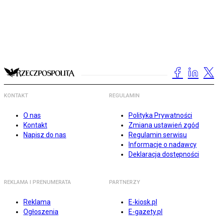
KONTAKT
REGULAMIN
O nas
Polityka Prywatności
Kontakt
Zmiana ustawień zgód
Napisz do nas
Regulamin serwisu
Informacje o nadawcy
Deklaracja dostępności
REKLAMA I PRENUMERATA
PARTNERZY
Reklama
E-kiosk.pl
Ogłoszenia
E-gazety.pl