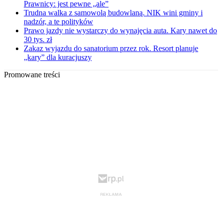
Prawnicy: jest pewne „ale”
Trudna walka z samowolą budowlaną. NIK wini gminy i
nadzór, a te polityków
Prawo jazdy nie wystarczy do wynajęcia auta. Kary nawet do
30 tys. zł
Zakaz wyjazdu do sanatorium przez rok. Resort planuje
„kary” dla kuracjuszy
Promowane treści