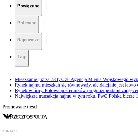
Powiązane
Polecane
Najnowsze
Tagi
Mieszkanie już za 78 tys. zł. Agencja Mienia Wojskowego wyp
Rynek najmu mieszkań się równoważy, ale dalej nie jest łatwo
Rynek wtórny. Połowa pośredników prognozuje stabilizację c
Największa transakcja najmu w tym roku. PwC Polska bierze 1
Promowane treści
KONTAKT