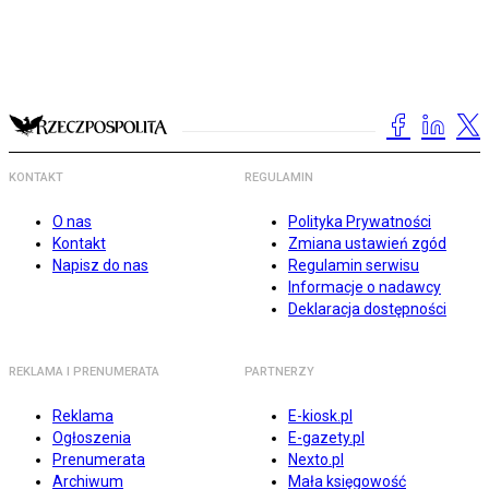
KONTAKT
REGULAMIN
O nas
Polityka Prywatności
Kontakt
Zmiana ustawień zgód
Napisz do nas
Regulamin serwisu
Informacje o nadawcy
Deklaracja dostępności
REKLAMA I PRENUMERATA
PARTNERZY
Reklama
E-kiosk.pl
Ogłoszenia
E-gazety.pl
Prenumerata
Nexto.pl
Archiwum
Mała księgowość