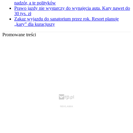
nadzór, a te polityków
Prawo jazdy nie wystarczy do wynajęcia auta. Kary nawet do
30 tys. zł
Zakaz wyjazdu do sanatorium przez rok. Resort planuje
„kary” dla kuracjuszy
Promowane treści