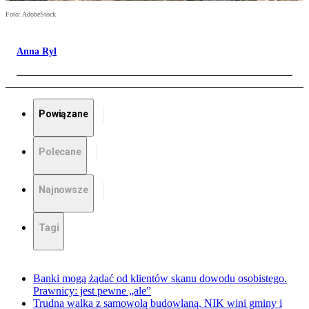
Foto: AdobeStock
Anna Ryl
Powiązane
Polecane
Najnowsze
Tagi
Banki mogą żądać od klientów skanu dowodu osobistego.
Prawnicy: jest pewne „ale”
Trudna walka z samowolą budowlaną. NIK wini gminy i