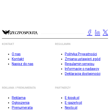
KONTAKT
REGULAMIN
O nas
Polityka Prywatności
Kontakt
Zmiana ustawień zgód
Napisz do nas
Regulamin serwisu
Informacje o nadawcy
Deklaracja dostępności
REKLAMA I PRENUMERATA
PARTNERZY
Reklama
E-kiosk.pl
Ogłoszenia
E-gazety.pl
Prenumerata
Nexto.pl