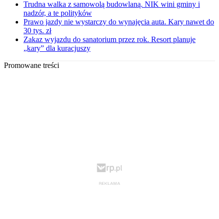
Trudna walka z samowolą budowlaną. NIK wini gminy i
nadzór, a te polityków
Prawo jazdy nie wystarczy do wynajęcia auta. Kary nawet do
30 tys. zł
Zakaz wyjazdu do sanatorium przez rok. Resort planuje
„kary” dla kuracjuszy
Promowane treści