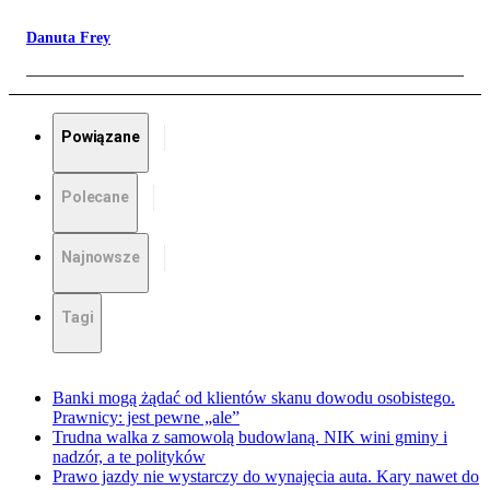
Danuta Frey
Powiązane
Polecane
Najnowsze
Tagi
Banki mogą żądać od klientów skanu dowodu osobistego.
Prawnicy: jest pewne „ale”
Trudna walka z samowolą budowlaną. NIK wini gminy i
nadzór, a te polityków
Prawo jazdy nie wystarczy do wynajęcia auta. Kary nawet do