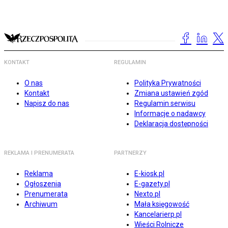
KONTAKT
REGULAMIN
O nas
Polityka Prywatności
Kontakt
Zmiana ustawień zgód
Napisz do nas
Regulamin serwisu
Informacje o nadawcy
Deklaracja dostępności
REKLAMA I PRENUMERATA
PARTNERZY
Reklama
E-kiosk.pl
Ogłoszenia
E-gazety.pl
Prenumerata
Nexto.pl
Archiwum
Mała księgowość
Kancelarierp.pl
Wieści Rolnicze