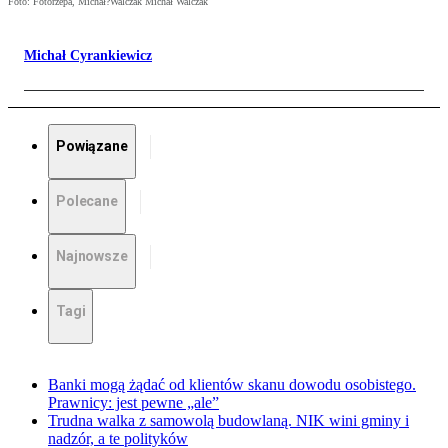
Foto: Fotorzepa, Michał?Walczak Michał Walczak
Michał Cyrankiewicz
Powiązane
Polecane
Najnowsze
Tagi
Banki mogą żądać od klientów skanu dowodu osobistego.
Prawnicy: jest pewne „ale”
Trudna walka z samowolą budowlaną. NIK wini gminy i
nadzór, a te polityków