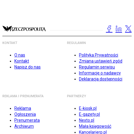
KONTAKT
REGULAMIN
O nas
Polityka Prywatności
Kontakt
Zmiana ustawień zgód
Napisz do nas
Regulamin serwisu
Informacje o nadawcy
Deklaracja dostępności
REKLAMA I PRENUMERATA
PARTNERZY
Reklama
E-kiosk.pl
Ogłoszenia
E-gazety.pl
Prenumerata
Nexto.pl
Archiwum
Mała księgowość
Kancelarierp.pl