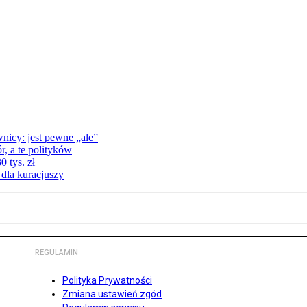
nicy: jest pewne „ale”
, a te polityków
 tys. zł
 dla kuracjuszy
REGULAMIN
Polityka Prywatności
Zmiana ustawień zgód