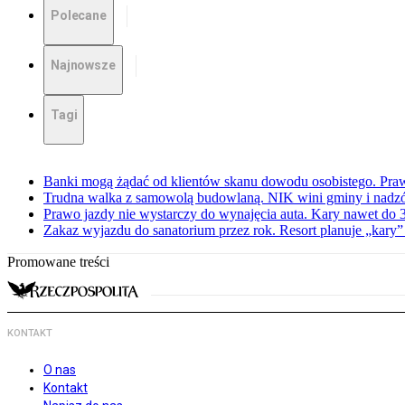
Polecane
Najnowsze
Tagi
Banki mogą żądać od klientów skanu dowodu osobistego. Praw
Trudna walka z samowolą budowlaną. NIK wini gminy i nadzór
Prawo jazdy nie wystarczy do wynajęcia auta. Kary nawet do 30
Zakaz wyjazdu do sanatorium przez rok. Resort planuje „kary”
Promowane treści
KONTAKT
O nas
Kontakt