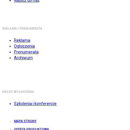
Napisz do nas
REKLAMA I PRENUMERATA
Reklama
Ogłoszenia
Prenumerata
Archiwum
NASZE WYDARZENIA
Szkolenia i konferencje
MAPA STRONY
OFERTA PRODUKTOWA