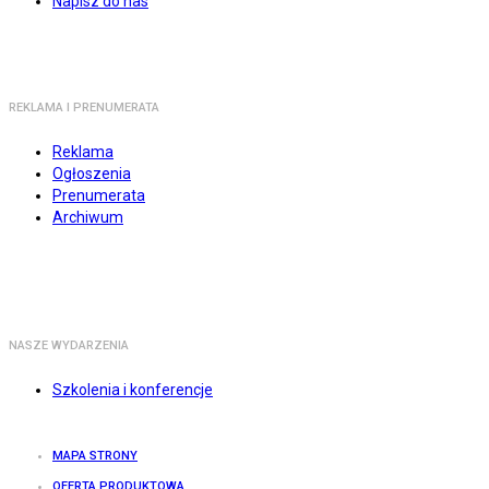
Napisz do nas
REKLAMA I PRENUMERATA
Reklama
Ogłoszenia
Prenumerata
Archiwum
NASZE WYDARZENIA
Szkolenia i konferencje
MAPA STRONY
OFERTA PRODUKTOWA