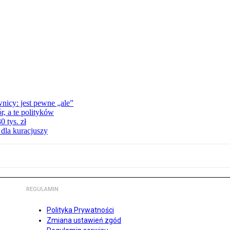
nicy: jest pewne „ale”
, a te polityków
 tys. zł
 dla kuracjuszy
REGULAMIN
Polityka Prywatności
Zmiana ustawień zgód