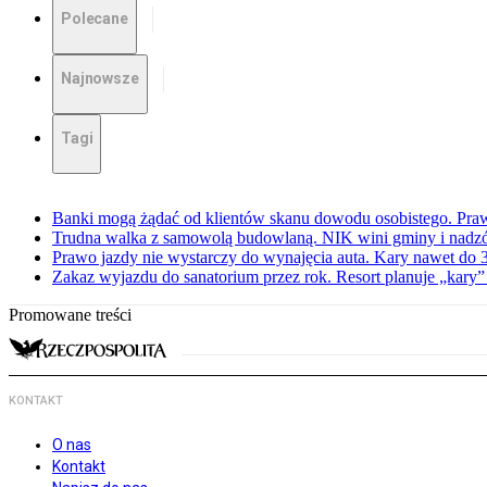
Polecane
Najnowsze
Tagi
Banki mogą żądać od klientów skanu dowodu osobistego. Praw
Trudna walka z samowolą budowlaną. NIK wini gminy i nadzór
Prawo jazdy nie wystarczy do wynajęcia auta. Kary nawet do 30
Zakaz wyjazdu do sanatorium przez rok. Resort planuje „kary”
Promowane treści
KONTAKT
O nas
Kontakt