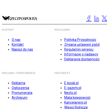
KONTAKT
REGULAMIN
O nas
Polityka Prywatności
Kontakt
Zmiana ustawień zgód
Napisz do nas
Regulamin serwisu
Informacje o nadawcy
Deklaracja dostępności
REKLAMA I PRENUMERATA
PARTNERZY
Reklama
E-kiosk.pl
Ogłoszenia
E-gazety.pl
Prenumerata
Nexto.pl
Archiwum
Mała księgowość
Kancelarierp.pl
Wieści Rolnicze