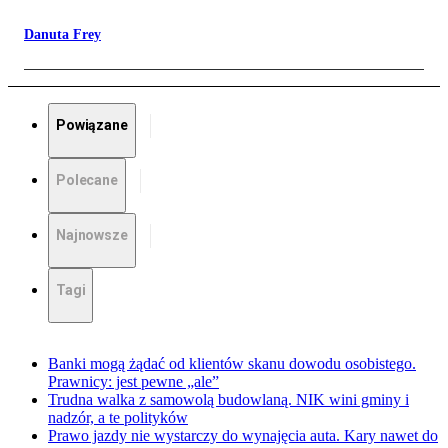
Danuta Frey
Powiązane
Polecane
Najnowsze
Tagi
Banki mogą żądać od klientów skanu dowodu osobistego.
Prawnicy: jest pewne „ale”
Trudna walka z samowolą budowlaną. NIK wini gminy i
nadzór, a te polityków
Prawo jazdy nie wystarczy do wynajęcia auta. Kary nawet do