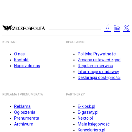
KONTAKT
REGULAMIN
O nas
Polityka Prywatności
Kontakt
Zmiana ustawień zgód
Napisz do nas
Regulamin serwisu
Informacje o nadawcy
Deklaracja dostępności
REKLAMA I PRENUMERATA
PARTNERZY
Reklama
E-kiosk.pl
Ogłoszenia
E-gazety.pl
Prenumerata
Nexto.pl
Archiwum
Mała księgowość
Kancelarierp.pl