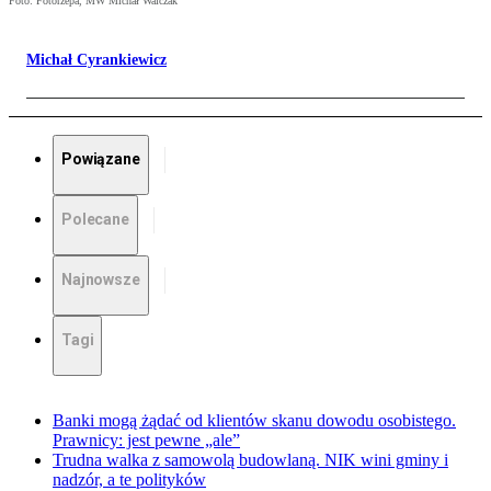
Foto: Fotorzepa, MW Michał Walczak
Michał Cyrankiewicz
Powiązane
Polecane
Najnowsze
Tagi
Banki mogą żądać od klientów skanu dowodu osobistego.
Prawnicy: jest pewne „ale”
Trudna walka z samowolą budowlaną. NIK wini gminy i
nadzór, a te polityków