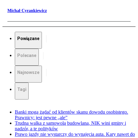
Michał Cyrankiewicz
Powiązane
Polecane
Najnowsze
Tagi
Banki mogą żądać od klientów skanu dowodu osobistego.
Prawnicy: jest pewne „ale”
Trudna walka z samowolą budowlaną. NIK wini gminy i
nadzór, a te polityków
Prawo jazdy nie wystarczy do wynajęcia auta. Kary nawet do