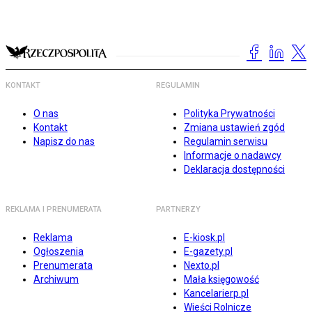
KONTAKT
REGULAMIN
O nas
Polityka Prywatności
Kontakt
Zmiana ustawień zgód
Napisz do nas
Regulamin serwisu
Informacje o nadawcy
Deklaracja dostępności
REKLAMA I PRENUMERATA
PARTNERZY
Reklama
E-kiosk.pl
Ogłoszenia
E-gazety.pl
Prenumerata
Nexto.pl
Archiwum
Mała księgowość
Kancelarierp.pl
Wieści Rolnicze