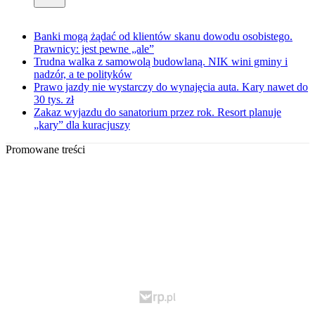
Banki mogą żądać od klientów skanu dowodu osobistego.
Prawnicy: jest pewne „ale”
Trudna walka z samowolą budowlaną. NIK wini gminy i
nadzór, a te polityków
Prawo jazdy nie wystarczy do wynajęcia auta. Kary nawet do
30 tys. zł
Zakaz wyjazdu do sanatorium przez rok. Resort planuje
„kary” dla kuracjuszy
Promowane treści