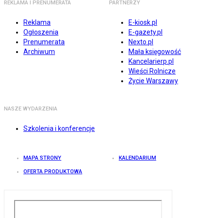
REKLAMA I PRENUMERATA
PARTNERZY
Reklama
E-kiosk.pl
Ogłoszenia
E-gazety.pl
Prenumerata
Nexto.pl
Archiwum
Mała księgowość
Kancelarierp.pl
Wieści Rolnicze
Życie Warszawy
NASZE WYDARZENIA
Szkolenia i konferencje
MAPA STRONY
KALENDARIUM
OFERTA PRODUKTOWA