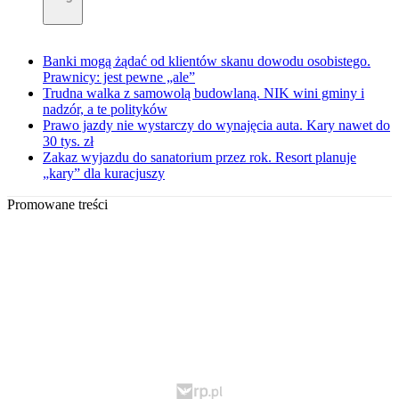
Banki mogą żądać od klientów skanu dowodu osobistego.
Prawnicy: jest pewne „ale”
Trudna walka z samowolą budowlaną. NIK wini gminy i
nadzór, a te polityków
Prawo jazdy nie wystarczy do wynajęcia auta. Kary nawet do
30 tys. zł
Zakaz wyjazdu do sanatorium przez rok. Resort planuje
„kary” dla kuracjuszy
Promowane treści