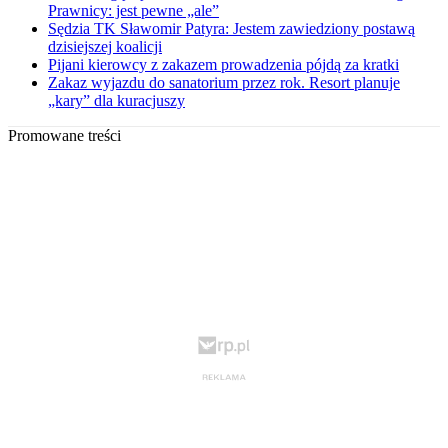
Prawnicy: jest pewne „ale”
Sędzia TK Sławomir Patyra: Jestem zawiedziony postawą
dzisiejszej koalicji
Pijani kierowcy z zakazem prowadzenia pójdą za kratki
Zakaz wyjazdu do sanatorium przez rok. Resort planuje
„kary” dla kuracjuszy
Promowane treści