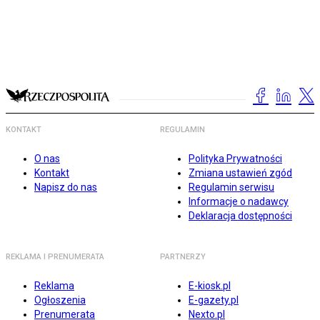
KONTAKT
REGULAMIN
O nas
Polityka Prywatności
Kontakt
Zmiana ustawień zgód
Napisz do nas
Regulamin serwisu
Informacje o nadawcy
Deklaracja dostępności
REKLAMA I PRENUMERATA
PARTNERZY
Reklama
E-kiosk.pl
Ogłoszenia
E-gazety.pl
Prenumerata
Nexto.pl