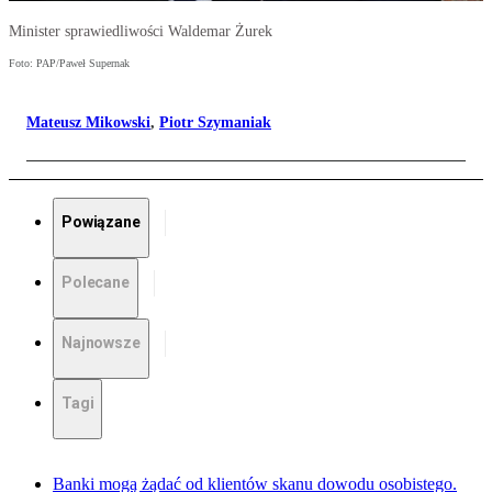
Minister sprawiedliwości Waldemar Żurek
Foto: PAP/Paweł Supernak
Mateusz Mikowski
,
Piotr Szymaniak
Powiązane
Polecane
Najnowsze
Tagi
Banki mogą żądać od klientów skanu dowodu osobistego.