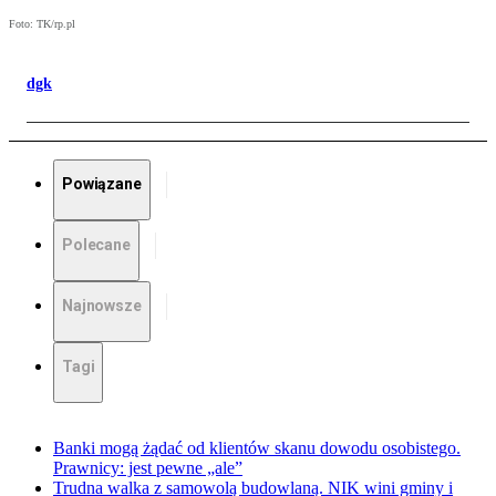
Foto: TK/rp.pl
dgk
Powiązane
Polecane
Najnowsze
Tagi
Banki mogą żądać od klientów skanu dowodu osobistego.
Prawnicy: jest pewne „ale”
Trudna walka z samowolą budowlaną. NIK wini gminy i