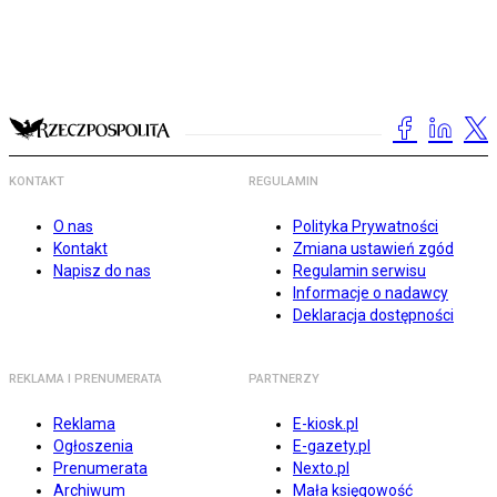
KONTAKT
REGULAMIN
O nas
Polityka Prywatności
Kontakt
Zmiana ustawień zgód
Napisz do nas
Regulamin serwisu
Informacje o nadawcy
Deklaracja dostępności
REKLAMA I PRENUMERATA
PARTNERZY
Reklama
E-kiosk.pl
Ogłoszenia
E-gazety.pl
Prenumerata
Nexto.pl
Archiwum
Mała księgowość