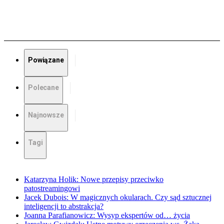
Powiązane
Polecane
Najnowsze
Tagi
Katarzyna Holik: Nowe przepisy przeciwko
patostreamingowi
Jacek Dubois: W magicznych okularach. Czy sąd sztucznej
inteligencji to abstrakcja?
Joanna Parafianowicz: Wysyp ekspertów od… życia