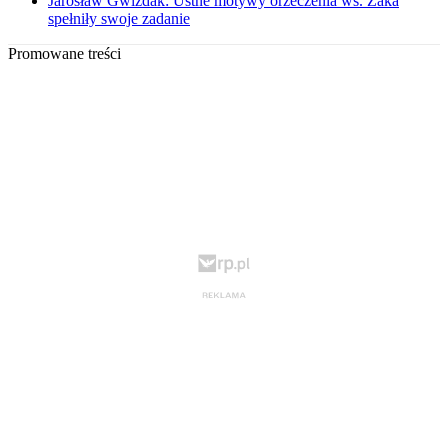
Jarosław Gwizdak: Ustne motywy orzeczenia ws. Żaka
spełniły swoje zadanie
Promowane treści