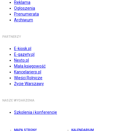
Reklama
Ogłoszenia
Prenumerata
Archiwum
PARTNERZY
E-kiosk.pl
E-gazety.pl
Nexto.pl
Mała księgowość
Kancelarierp.pl
Wieści Rolnicze
Życie Warszawy
NASZE WYDARZENIA
Szkolenia i konferencje
MAPA STRONY
KALENDARIUM