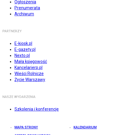
Ogłoszenia
Prenumerata
Archiwum
PARTNERZY
E-kiosk.pl
E-gazety.pl
Nexto.pl
Mała księgowość
Kancelarierp.pl
Wieści Rolnicze
Życie Warszawy
NASZE WYDARZENIA
Szkolenia i konferencje
MAPA STRONY
KALENDARIUM