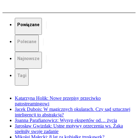
Powiązane
Polecane
Najnowsze
Tagi
Katarzyna Holik: Nowe przepisy przeciwko
patostreamingowi
Jacek Dubois: W magicznych okularach. Czy sąd sztucznej
inteligencji to abstrakcja?
Joanna Parafianowicz: Wysyp ekspertów od… życia
Jarosław Gwizdak: Ustne motywy orzeczenia ws. Żaka
spełniły swoje zadanie
Mikołaj Małecki: 8 lat za kobiałkę truskawek?