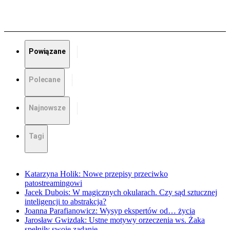
Powiązane
Polecane
Najnowsze
Tagi
Katarzyna Holik: Nowe przepisy przeciwko
patostreamingowi
Jacek Dubois: W magicznych okularach. Czy sąd sztucznej
inteligencji to abstrakcja?
Joanna Parafianowicz: Wysyp ekspertów od… życia
Jarosław Gwizdak: Ustne motywy orzeczenia ws. Żaka
spełniły swoje zadanie