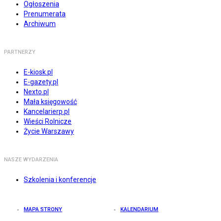
Ogłoszenia
Prenumerata
Archiwum
PARTNERZY
E-kiosk.pl
E-gazety.pl
Nexto.pl
Mała księgowość
Kancelarierp.pl
Wieści Rolnicze
Życie Warszawy
NASZE WYDARZENIA
Szkolenia i konferencje
MAPA STRONY
KALENDARIUM