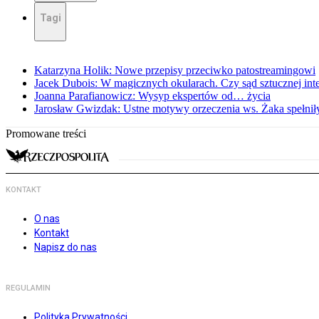
Tagi
Katarzyna Holik: Nowe przepisy przeciwko patostreamingowi
Jacek Dubois: W magicznych okularach. Czy sąd sztucznej intel
Joanna Parafianowicz: Wysyp ekspertów od… życia
Jarosław Gwizdak: Ustne motywy orzeczenia ws. Żaka spełnił
Promowane treści
KONTAKT
O nas
Kontakt
Napisz do nas
REGULAMIN
Polityka Prywatności