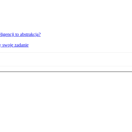
igencji to abstrakcja?
y swoje zadanie