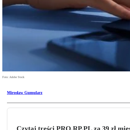
Foto: Adobe Stock
Mirosław Gumularz
Czytaj treści PRO.RP.PL za 39 zł mies