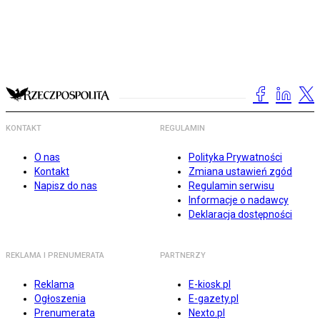
KONTAKT
REGULAMIN
O nas
Polityka Prywatności
Kontakt
Zmiana ustawień zgód
Napisz do nas
Regulamin serwisu
Informacje o nadawcy
Deklaracja dostępności
REKLAMA I PRENUMERATA
PARTNERZY
Reklama
E-kiosk.pl
Ogłoszenia
E-gazety.pl
Prenumerata
Nexto.pl