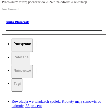
Pracownicy muszą poczekać do 2024 r. na odwilż w rekrutacji
Foto: Bloomberg
Anita Błaszczak
Powiązane
Polecane
Najnowsze
Tagi
Rewolucja we władzach spółek. Kobiety mają stanowić co
najmniej 33 procent