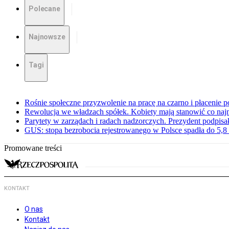
Polecane
Najnowsze
Tagi
Rośnie społeczne przyzwolenie na pracę na czarno i płacenie p
Rewolucja we władzach spółek. Kobiety mają stanowić co najm
Parytety w zarządach i radach nadzorczych. Prezydent podpisa
GUS: stopa bezrobocia rejestrowanego w Polsce spadła do 5,8 
Promowane treści
KONTAKT
O nas
Kontakt