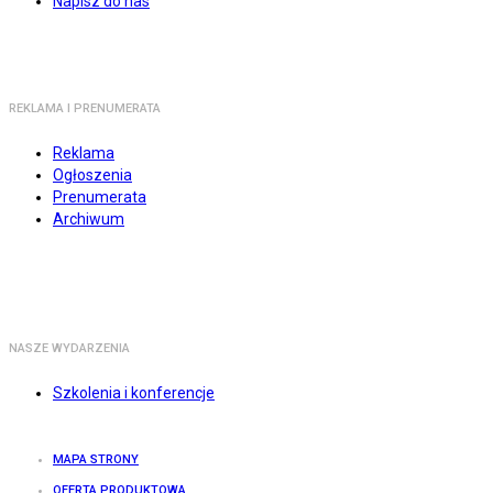
Napisz do nas
REKLAMA I PRENUMERATA
Reklama
Ogłoszenia
Prenumerata
Archiwum
NASZE WYDARZENIA
Szkolenia i konferencje
MAPA STRONY
OFERTA PRODUKTOWA