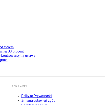
od stołem
niej 33 procent
ł kontrowersyjną ustawę
proc.
REGULAMIN
Polityka Prywatności
Zmiana ustawień zgód