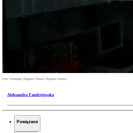
Foto: Fotorzepa, Zbigniew Osiowy Zbigniew Osiowy
Aleksandra Fandrejewska
Powiązane