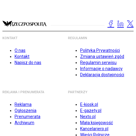
KONTAKT
REGULAMIN
O nas
Polityka Prywatności
Kontakt
Zmiana ustawień zgód
Napisz do nas
Regulamin serwisu
Informacje o nadawcy
Deklaracja dostępności
REKLAMA I PRENUMERATA
PARTNERZY
Reklama
E-kiosk.pl
Ogłoszenia
E-gazety.pl
Prenumerata
Nexto.pl
Archiwum
Mała księgowość
Kancelarierp.pl
Wieści Rolnicze