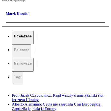
Foto: PAP reprodukcja
Marek Kozubal
Powiązane
Polecane
Najnowsze
Tagi
Prof. Jacek Czaputowicz: Rząd walczy o amerykański stół
kosztem Ukrainy
Alberto Alemanno: Ceuta nie zagroziła Unii Europejskiej.
Zagroziła jej reakcja Europy