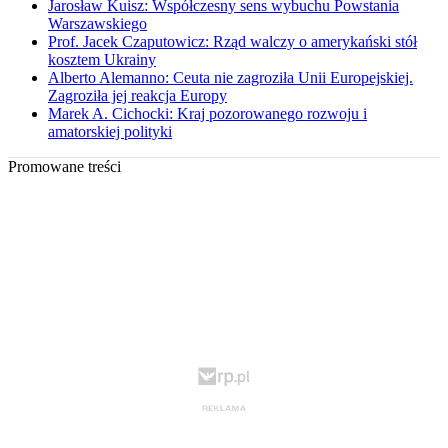
Jarosław Kuisz: Współczesny sens wybuchu Powstania
Warszawskiego
Prof. Jacek Czaputowicz: Rząd walczy o amerykański stół
kosztem Ukrainy
Alberto Alemanno: Ceuta nie zagroziła Unii Europejskiej.
Zagroziła jej reakcja Europy
Marek A. Cichocki: Kraj pozorowanego rozwoju i
amatorskiej polityki
Promowane treści