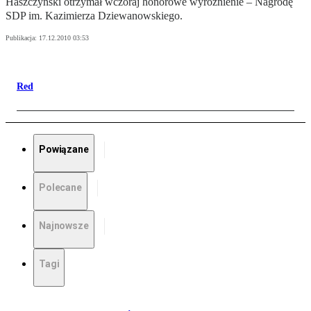
Haszczyński otrzymał wczoraj honorowe wyróżnienie – Nagrodę
SDP im. Kazimierza Dziewanowskiego.
Publikacja:
17.12.2010 03:53
Red
Powiązane
Polecane
Najnowsze
Tagi