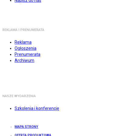
Napisz do nas
REKLAMA I PRENUMERATA
Reklama
Ogłoszenia
Prenumerata
Archiwum
NASZE WYDARZENIA
Szkolenia i konferencje
MAPA STRONY
OFERTA PRODUKTOWA