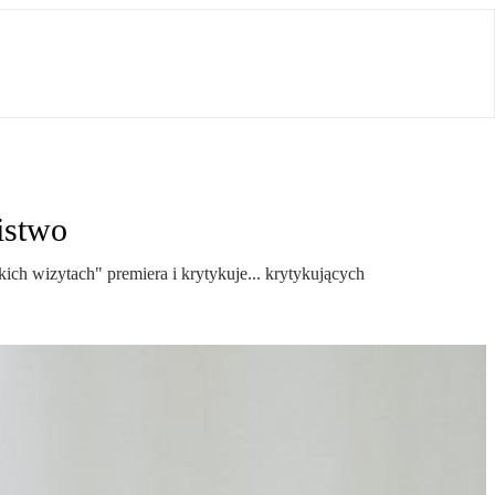
istwo
ich wizytach" premiera i krytykuje... krytykujących