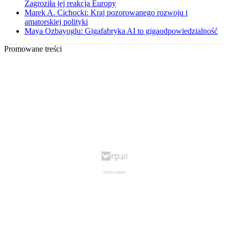
Zagroziła jej reakcja Europy
Marek A. Cichocki: Kraj pozorowanego rozwoju i
amatorskiej polityki
Maya Ozbayoglu: Gigafabryka AI to gigaodpowiedzialność
Promowane treści