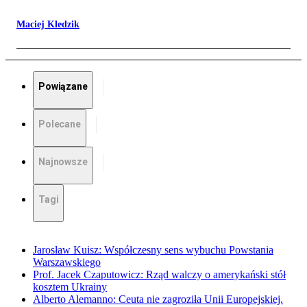
Maciej Kledzik
Powiązane
Polecane
Najnowsze
Tagi
Jarosław Kuisz: Współczesny sens wybuchu Powstania
Warszawskiego
Prof. Jacek Czaputowicz: Rząd walczy o amerykański stół
kosztem Ukrainy
Alberto Alemanno: Ceuta nie zagroziła Unii Europejskiej.