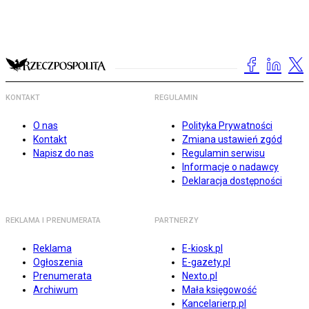
KONTAKT
REGULAMIN
O nas
Polityka Prywatności
Kontakt
Zmiana ustawień zgód
Napisz do nas
Regulamin serwisu
Informacje o nadawcy
Deklaracja dostępności
REKLAMA I PRENUMERATA
PARTNERZY
Reklama
E-kiosk.pl
Ogłoszenia
E-gazety.pl
Prenumerata
Nexto.pl
Archiwum
Mała księgowość
Kancelarierp.pl