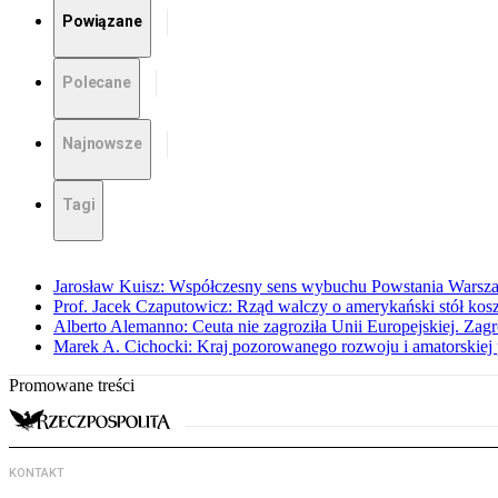
Powiązane
Polecane
Najnowsze
Tagi
Jarosław Kuisz: Współczesny sens wybuchu Powstania Warsz
Prof. Jacek Czaputowicz: Rząd walczy o amerykański stół kos
Alberto Alemanno: Ceuta nie zagroziła Unii Europejskiej. Zagro
Marek A. Cichocki: Kraj pozorowanego rozwoju i amatorskiej 
Promowane treści
KONTAKT