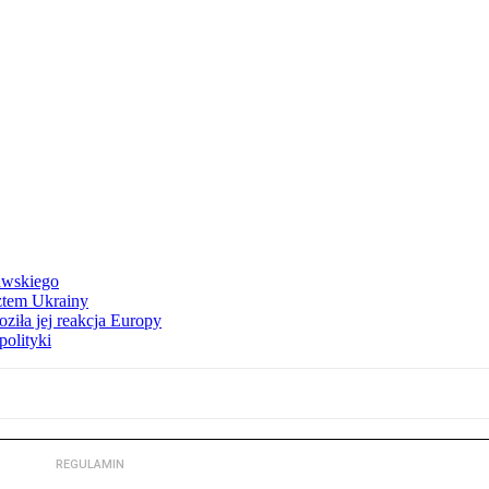
awskiego
ztem Ukrainy
ziła jej reakcja Europy
polityki
REGULAMIN