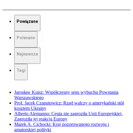
Powiązane
Polecane
Najnowsze
Tagi
Jarosław Kuisz: Współczesny sens wybuchu Powstania
Warszawskiego
Prof. Jacek Czaputowicz: Rząd walczy o amerykański stół
kosztem Ukrainy
Alberto Alemanno: Ceuta nie zagroziła Unii Europejskiej.
Zagroziła jej reakcja Europy
Marek A. Cichocki: Kraj pozorowanego rozwoju i
amatorskiej polityki