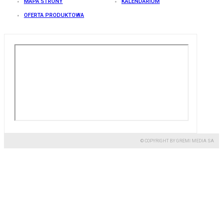
MAPA STRONY
KALENDARIUM
OFERTA PRODUKTOWA
© COPYRIGHT BY GREMI MEDIA SA