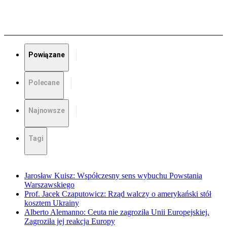
Powiązane
Polecane
Najnowsze
Tagi
Jarosław Kuisz: Współczesny sens wybuchu Powstania
Warszawskiego
Prof. Jacek Czaputowicz: Rząd walczy o amerykański stół
kosztem Ukrainy
Alberto Alemanno: Ceuta nie zagroziła Unii Europejskiej.
Zagroziła jej reakcja Europy